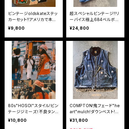
ビンテージoldskateステッ
超スペシャルビンテージ!!リ
カーセット!!アメリカで本人
ーバイス極上684ベルボト
からの戦利品達セット
ム!"LSD"カスタムフレアデ
¥9,800
¥24,800
ニム!!XL
80s"HOSOI"スタイル!ビン
COMPTON!鬼フェード"he
テージジミーズ！不良タンク
art"mulch!ダウンベスト!X
トップ!!
XL
¥10,800
¥31,800