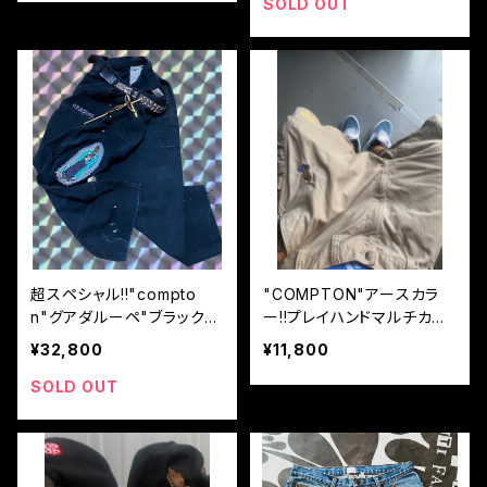
SOLD OUT
超スペシャル!!"compto
"COMPTON"アースカラ
n"グアダルーペ"ブラック極
ー!!プレイハンドマルチカス
上ダブルニー!XL
タムカーハートショーツ!XL
¥32,800
¥11,800
SOLD OUT