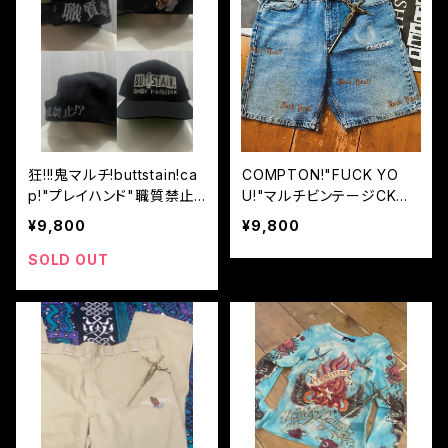
狂!!!鬼マルチ!buttstain!ca
COMPTON!"FUCK YO
p!"プレイハンド"職質禁止!
U!"マルチビンテージCKデ
気まぐれ出品!
ニムショーツXL
¥9,800
¥9,800
SOLD OUT