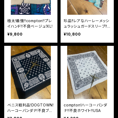
極太!最強!!compton!!プレ
珍品!!レアなハーレーメッシ
イハンド!!不良ベージュ!XL!
ュラッシュガードスリーブ!!ト
レーニングや川に!
¥9,800
¥10,800
ベニス戦利品!DOGTOWN!
compton!ハーコーバンダ
ハーコーバンダナ!不良ブラ
ナ!!不良ホワイト!!USA
ック