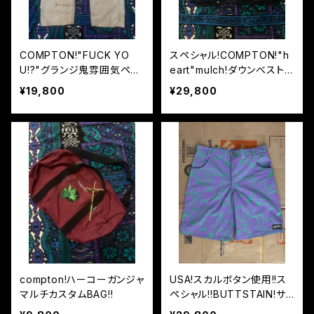
COMPTON!"FUCK YO
スペシャル!COMPTON!"h
U!?"グランジ鬼雰囲気ペイ
eart"mulch!ダウンベスト!
ンターデニム!XL
XXL
¥19,800
¥29,800
compton!ハーコーガンジャ
USA!スカルボタン使用!!ス
マルチカスタムBAG!!
ペシャル!!BUTTSTAIN!サ
イケカラー!!幻マーブルショ