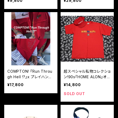
¥9,800
¥29,800
ーツ!XL!
COMPTON! 『Run Throu
超スペシャル私物コレクショ
gh Hell !?』x プレイハンド!
ン!90s『HOME ALON』オフ
リバースハーコーショーツX
シャルT！XL!両面プリント!
¥17,800
¥14,800
L!!
不良悪ガキ赤ボディー
SOLD OUT