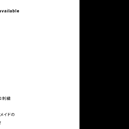
available
クロ刺繍
メイドの
さ