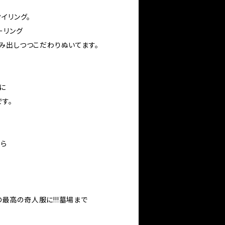
イリング。
ーリング
み出しつつこだわりぬいてます。
に
す。
から
。
ちの最高の奇人服に!!!墓場まで