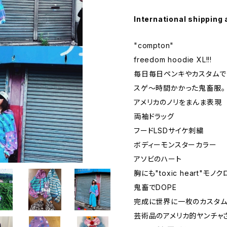
International shipping 
"compton"
freedom hoodie XL!!!
毎日毎日ペンキやカスタムで
スゲ〜時間かかった鬼畜服。
アメリカのノリをまんま表現
両袖ドラッグ
フードLSDサイケ刺繍
ボディーモンスターカラー
アソビのハート
胸にも"toxic heart"モノ
鬼畜でDOPE
完成に世界に一枚のカスタム
芸術品のアメリカ的ヤンチャ