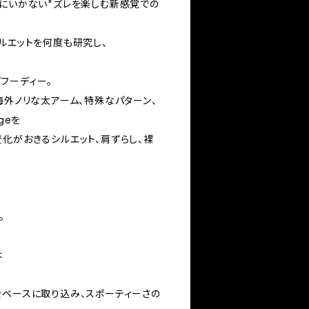
せにいかない"ズレを楽しむ新感覚での
ルエットを何度も研究し、
フーディー。
海外ノリな太アーム、特殊なパターン、
geを
化がおきるシルエット、肩ずらし、裸
な
。
は
をベースに取り込み、スポーティーさの