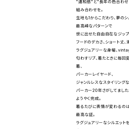
"違和感"と"長年の色合わ
組み合わせを。
生地も1からこだわり、夢のシ
最高峰なパターンで
世に出せた自由自在なジップ
フードのデカさ、ショート丈、
ラグジュアリーな身幅、vinta
匂わすリブ、着たときに毎回変
着、
パーカーレイヤード、
ジャンルレスなスタイリング
パーカー20年さがしてました
ようやく完成。
着るたびに表情が変わるの
最高な証。
ラグジュアリーなシルエット