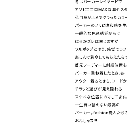
冬はパーカーレイヤードで
アソビゴゴロMAXな海外スタ
私自身が、LAでクラったカラ
パーカーのノリに違和感を生
一般的な色彩感覚からは
はるかズレは生じますが
ワルポップとゆう、感覚でラフ
楽しんで着崩してもらえたらで
首元フーディーに刺繍位置も
パーカー重ね着したとき、冬
アウター着るときも、フード
チラッと遊びが見え隠れる
スケベな位置にカマしてます
一生買い替えない最高の
パーカー。fashion奇人た
おねしゃス!!!