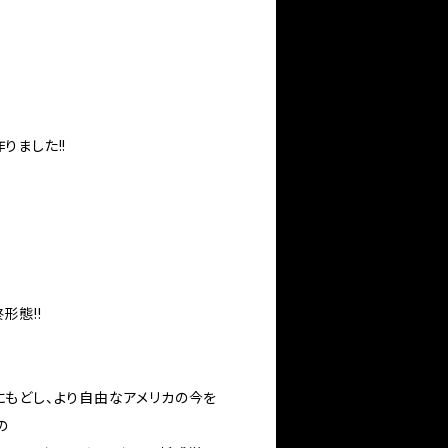
りました!!
形態!!
もどし、より自由なアメリカの今を
の