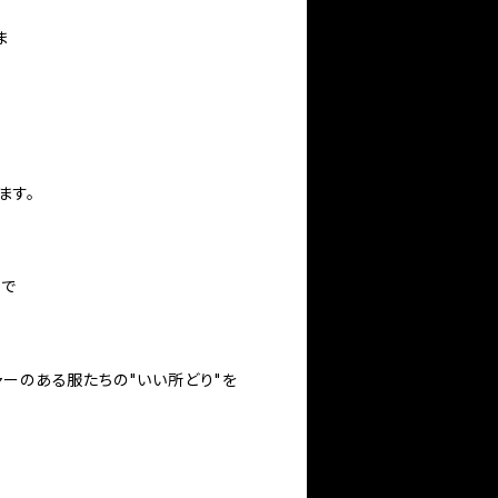
ま
ます。
ュで
ャーのある服たちの"いい所どり"を