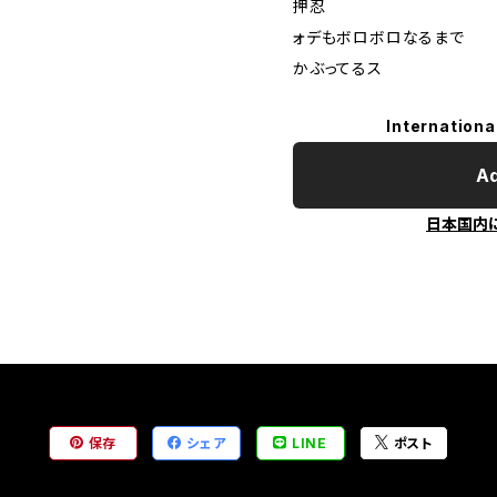
押忍
ォデもボロボロなるまで
かぶってるス
Internationa
Ad
日本国内
保存
シェア
LINE
ポスト