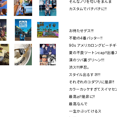
そんなノリを匂いをまんま
カスタムでバチバチに!!
お待たせデス!!!
不動の4番バッター!!
90s アメリカロングビーチギ
夏の不良ツートンcap!!出番ス
漢のツバ裏グリ〜ン!!!
渋ス!!!押忍。
スタイル出るすネ!!!
それぞれのコダワリに是非!!
カラーカッケすぎてスイマセン
最高ぉ!!是非に!!
最高なんで
一生かぶってけるス