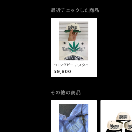
最近チェックした商品
"ロングビーチ!スタイル
ガンジャカスタム!!BUT
¥9,800
TSTAIN!最狂"GAN
G"CAP!!ハーコー黒
白!!ツバ裏グリーン!!
その他の商品