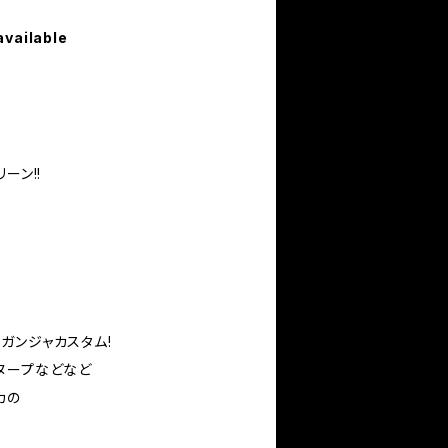
available
ーン!!
h"ガンジャカスタム!
ヌープなどなど
カの