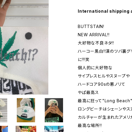
International shipping 
BUTTSTAIN!
NEW ARRIVAL!!
大好物な不良ネタ!!
ハーコー黒白!!漢のツバ裏グリ
に!!!笑
個人的に大好物な
サイプレスヒルやスヌープや
ハードコア90sの悪ノリて
やぱ最高ス
最高に狂って"Long Beac
ロングビーチはシェーンやス
カルチャーが生まれたアメリ
最高な場所!!