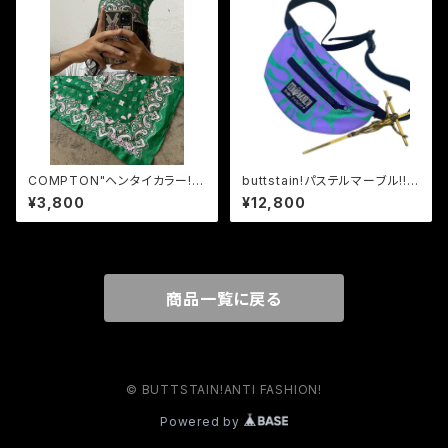
COMPTON"ヘンタイカラー!!
buttstain!パステルマーブル!!ウ
刺繍バンダナ!ガンジャグリーン
エストポーチ!!
¥3,800
¥12,800
x LAピンク!
商品一覧に戻る
© BUTTSTAIN!ANTI FASHION!
Powered by