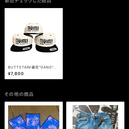
最近チェックした商品
BUTTSTAIN!最狂"GANG"CA
P!!ハーコー黒白!!ツバ裏グリー
¥7,800
ン!!
その他の商品