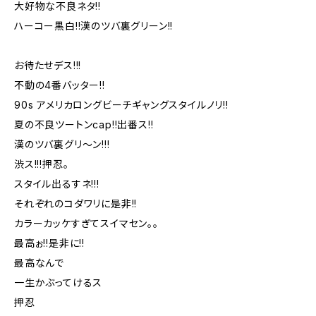
大好物な不良ネタ!!
ハーコー黒白!!漢のツバ裏グリーン!!
お待たせデス!!!
不動の4番バッター!!
90s アメリカロングビーチギャングスタイルノリ!!
夏の不良ツートンcap!!出番ス!!
漢のツバ裏グリ〜ン!!!
渋ス!!!押忍。
スタイル出るすネ!!!
それぞれのコダワリに是非!!
カラーカッケすぎてスイマセン。。
最高ぉ!!是非に!!
最高なんで
一生かぶってけるス
押忍