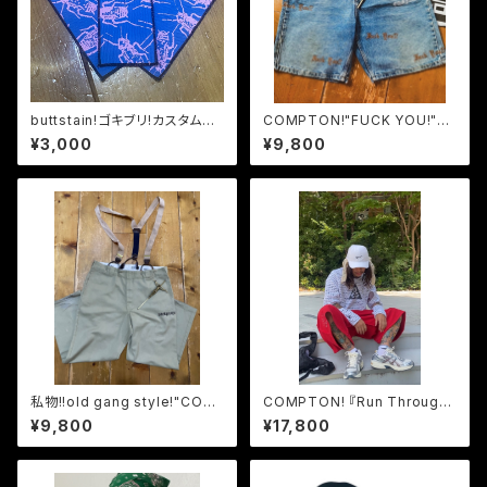
buttstain!ゴキブリ!カスタムパ
COMPTON!"FUCK YOU!"マ
ッチ!3セット!!
ルチビンテージCKデニムショー
¥3,000
¥9,800
ツXL
私物!!old gang style!"COM
COMPTON! 『Run Through
PTON"サスペンダー付きハー
Hell !?』x プレイハンド!リバー
¥9,800
¥17,800
コーディッキーズXL
スハーコーショーツXL!!