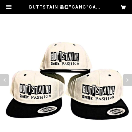
BUTTSTAIN!最狂"GANG"CAP!!
ハーコー黒白!!ツバ裏グリーン!! | B
UTTSTAIN!ANTI FASHION!